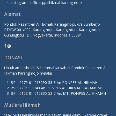
Instagram : official.ppalhikmahkarangmojo
Alamat
Pondok Pesantren Al Hikmah Karangmojo, d/a Sumberjo
RT/RW 001/009, Karangmojo, Karangmojo, Karangmojo,
Gunungkidul, D.I. Yogyakarta, Indonesia 55891
DONASI
Untuk amal sholeh & beramal jariyah di Pondok Pesantren Al
Hikmah Karangmojo melalui :
BRI : 6979-01-018590-53-3 An PONPES AL-HIKMAH
BSI : 7236398948 An PONPES AL HIKMAH KARANGMOJO
BRI : 0153-01-015835-53-0 An. MTI PONPES AL HIKMAH
Mutiara Hikmah
“Tak perlu bersikeras menjelaskan siapa dirimu, karena orang