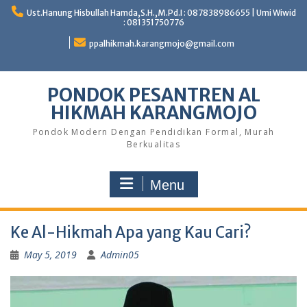
Skip
Ust.Hanung Hisbullah Hamda,S.H.,M.Pd.I : 087838986655 | Umi Wiwid
to
: 081351750776
content
ppalhikmah.karangmojo@gmail.com
PONDOK PESANTREN AL
HIKMAH KARANGMOJO
Pondok Modern Dengan Pendidikan Formal, Murah
Berkualitas
Menu
Ke Al-Hikmah Apa yang Kau Cari?
May 5, 2019
Admin05