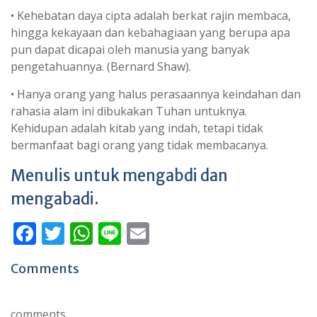
• Kehebatan daya cipta adalah berkat rajin membaca,
hingga kekayaan dan kebahagiaan yang berupa apa
pun dapat dicapai oleh manusia yang banyak
pengetahuannya. (Bernard Shaw).
• Hanya orang yang halus perasaannya keindahan dan
rahasia alam ini dibukakan Tuhan untuknya.
Kehidupan adalah kitab yang indah, tetapi tidak
bermanfaat bagi orang yang tidak membacanya.
Menulis untuk mengabdi dan
mengabadi.
F
T
W
Li
E
ac
w
h
n
m
Comments
e
itt
at
e
ai
b
er
s
l
comments