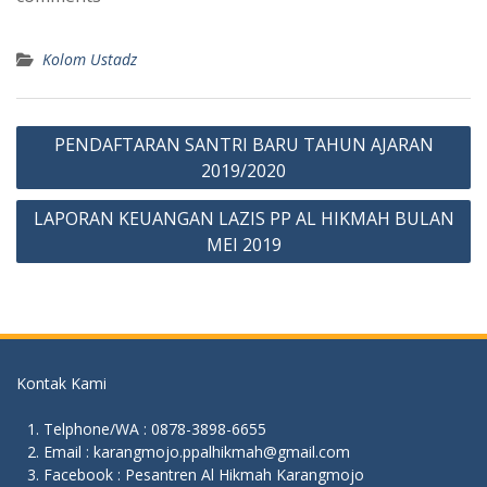
o
A
o
p
Kolom Ustadz
k
p
Post
PENDAFTARAN SANTRI BARU TAHUN AJARAN
navigation
2019/2020
LAPORAN KEUANGAN LAZIS PP AL HIKMAH BULAN
MEI 2019
Kontak Kami
Telphone/WA : 0878-3898-6655
Email : karangmojo.ppalhikmah@gmail.com
Facebook : Pesantren Al Hikmah Karangmojo