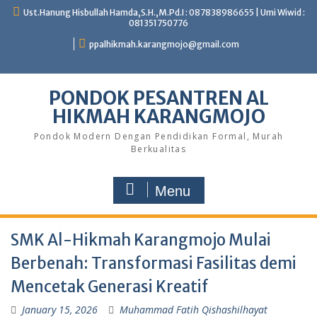
Skip
Ust.Hanung Hisbullah Hamda,S.H.,M.Pd.I : 087838986655 | Umi Wiwid :
to
081351750776
content
ppalhikmah.karangmojo@gmail.com
PONDOK PESANTREN AL
HIKMAH KARANGMOJO
Pondok Modern Dengan Pendidikan Formal, Murah
Berkualitas
Menu
SMK Al-Hikmah Karangmojo Mulai
Berbenah: Transformasi Fasilitas demi
Mencetak Generasi Kreatif
January 15, 2026
Muhammad Fatih Qishashilhayat