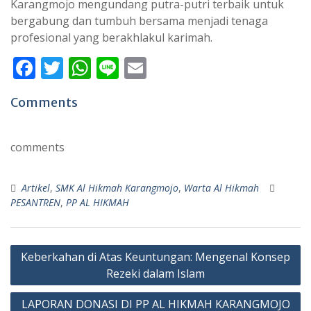
Karangmojo mengundang putra-putri terbaik untuk
bergabung dan tumbuh bersama menjadi tenaga
profesional yang berakhlakul karimah.
F
T
W
Li
E
ac
w
h
n
m
Comments
e
itt
at
e
ai
b
er
s
l
comments
o
A
o
p
Artikel
,
SMK Al Hikmah Karangmojo
,
Warta Al Hikmah
k
p
PESANTREN
,
PP AL HIKMAH
Post
Keberkahan di Atas Keuntungan: Mengenal Konsep
navigation
Rezeki dalam Islam
LAPORAN DONASI DI PP AL HIKMAH KARANGMOJO