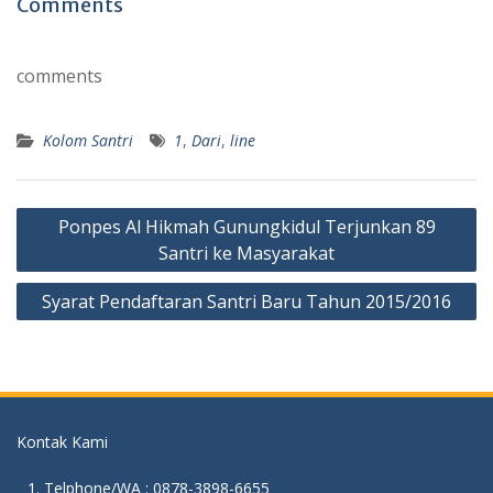
Comments
e
itt
at
e
ai
b
er
s
l
comments
o
A
o
p
Kolom Santri
1
,
Dari
,
line
k
p
Post
Ponpes Al Hikmah Gunungkidul Terjunkan 89
navigation
Santri ke Masyarakat
Syarat Pendaftaran Santri Baru Tahun 2015/2016
Kontak Kami
Telphone/WA : 0878-3898-6655