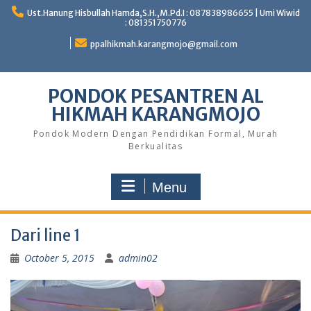
Skip
Ust.Hanung Hisbullah Hamda,S.H.,M.Pd.I : 087838986655 | Umi Wiwid
to
: 081351750776
content
ppalhikmah.karangmojo@gmail.com
PONDOK PESANTREN AL
HIKMAH KARANGMOJO
Pondok Modern Dengan Pendidikan Formal, Murah
Berkualitas
Menu
Dari line 1
October 5, 2015
admin02