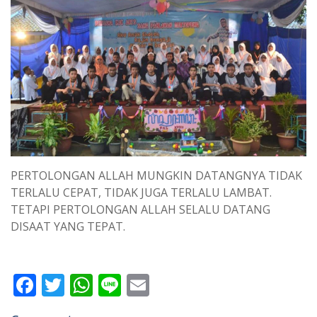
PERTOLONGAN ALLAH MUNGKIN DATANGNYA TIDAK
TERLALU CEPAT, TIDAK JUGA TERLALU LAMBAT.
TETAPI PERTOLONGAN ALLAH SELALU DATANG
DISAAT YANG TEPAT.
F
T
W
Li
E
ac
w
h
n
m